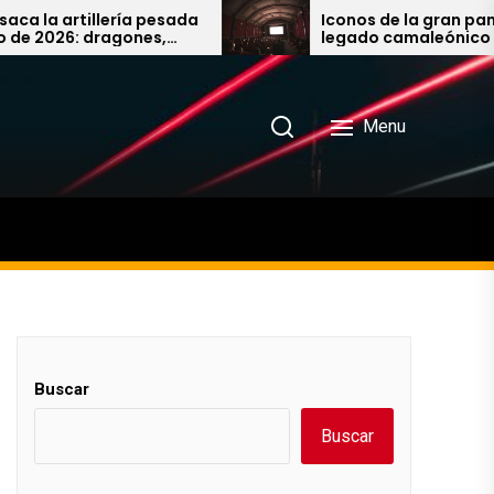
 artillería pesada
Iconos de la gran pantalla: 
026: dragones,
legado camaleónico de Jim
as y la última
Carrey al imparable univers
David
John Wick
Menu
Buscar
Buscar