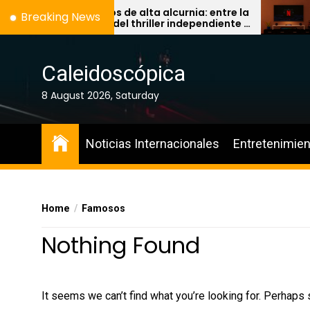
Skip
Misterios de alta alcurnia: entre la
Dobl
Breaking News
lucidez del thriller independiente y
enca
to
la pereza del algoritmo
Hugh
the
de ‘
content
Caleidoscópica
8 August 2026, Saturday
Noticias Internacionales
Entretenimien
Home
Famosos
Nothing Found
It seems we can’t find what you’re looking for. Perhaps 