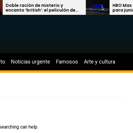
e ración de misterio y
HBO Max saca la
nto ‘british’: el peliculón de
para junio de 2
 Grant y el inminente estreno
sectas ochenter
Enola Holmes 3’ en Netflix
locura de Larry 
to
Noticias urgente
Famosos
Arte y cultura
searching can help.