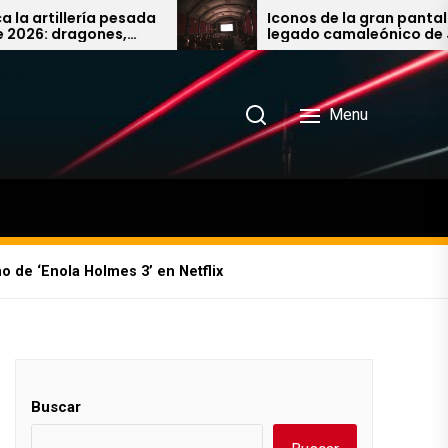
ía pesada
Iconos de la gran pantalla: Del
ones,
legado camaleónico de Jim
ltima
Carrey al imparable universo de
John Wick
Menu
no de ‘Enola Holmes 3’ en Netflix
Buscar