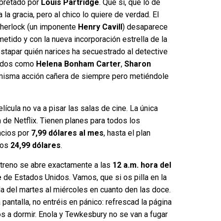
rpretado por
Louis Partridge
. Que sí, que lo de
la gracia, pero al chico lo quiere de verdad. El
Sherlock (un imponente
Henry Cavill
) desaparece
etido y con la nueva incorporación estrella de la
estapar quién narices ha secuestrado al detective
sados como
Helena Bonham Carter
,
Sharon
 misma acción cañera de siempre pero metiéndole
lícula no va a pisar las salas de cine. La única
 de Netflix. Tienen planes para todos los
ncios por
7,99 dólares al mes
, hasta el plan
los
24,99 dólares
.
estreno se abre exactamente a las
12 a.m. hora del
e
de Estados Unidos. Vamos, que si os pilla en la
a del martes al miércoles en cuanto den las doce.
 pantalla, no entréis en pánico: refrescad la página
ros a dormir. Enola y Tewkesbury no se van a fugar