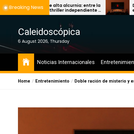
Skip
isterios de alta alcurnia: entre la
Doble ración 
Breaking News
ucidez del thriller independiente y
encanto ‘briti
to
a pereza del algoritmo
Hugh Grant y 
the
de ‘Enola Holm
content
Caleidoscópica
6 August 2026, Thursday
Noticias Internacionales
Entretenimien
Home
Entretenimiento
Doble ración de misterio y e