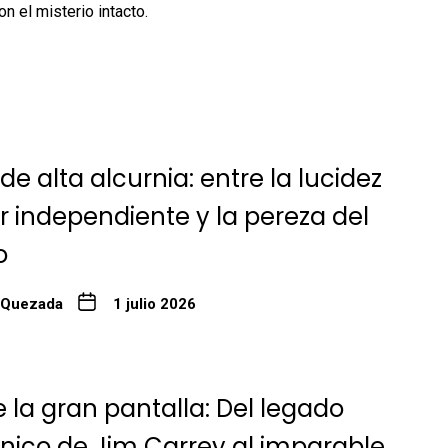
n el misterio intacto.
 de alta alcurnia: entre la lucidez
ler independiente y la pereza del
o
 Quezada
1 julio 2026
 la gran pantalla: Del legado
ico de Jim Carrey al imparable