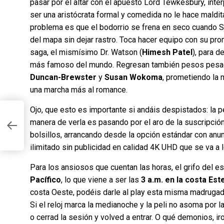
pasar por el altar con el apuesto Lord Tewkesbury, inte
ser una aristócrata formal y comedida no le hace maldita 
problema es que el bodorrio se frena en seco cuando 
del mapa sin dejar rastro. Toca hacer equipo con su prom
saga, el mismísimo Dr. Watson (
Himesh Patel
), para d
más famoso del mundo. Regresan también pesos pe
Duncan-Brewster
y
Susan Wokoma
, prometiendo la
una marcha más al romance.
Ojo, que esto es importante si andáis despistados: la pe
manera de verla es pasando por el aro de la suscripción
bolsillos, arrancando desde la opción estándar con anu
ilimitado sin publicidad en calidad 4K UHD que se va a 
Para los ansiosos que cuentan las horas, el grifo del 
Pacífico
, lo que viene a ser las
3 a.m. en la costa Est
costa Oeste, podéis darle al play esta misma madrugad
Si el reloj marca la medianoche y la peli no asoma por la
o cerrad la sesión y volved a entrar. O qué demonios, i