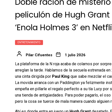
Doble ración de misterio y
peliculón de Hugh Grant 
‘Enola Holmes 3’ en Netfl
ENTRETENIMIENTO
Pilar Cifuentes
1 julio 2026
La plataforma de la N roja acaba de colarnos por sorpre
arreglan la tarde. Hablamos de la secuela estrenada en
una cinta dirigida por
Paul King
que sabe mezclar el cac
La movida arranca con un Paddington ya felizmente inst
empeña en pillarle el regalo perfecto a su tía Lucy por 
una tienda de antigüedades. Para poder pagarlo, el oso
pero la cosa se tuerce de mala manera cuando alguien ro
Ahí es donde entra en juego un
Hugh Grant
desatado. E