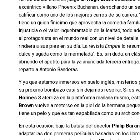
excéntrico villano Phoenix Buchanan, derrochando un s
calificar como uno de los mejores curros de su carrera. Y
tiene un guion finísimo que aprovecha la comedia famil
injusticia o el valor inquebrantable de la lealtad, todo
al protagonista en el mundo real con un nivel de detalle
rindiera a sus pies en su día. La revista
Empire
lo resumi
dulce y aguda como la mermelada”. Es, sin duda, un cl
abriendo el apetito para la ya anunciada tercera entrega
reparto a Antonio Banderas.
Y ya que estamos inmersos en suelo inglés, misterios po
su próximo bombazo casi sin dejarnos respirar. Si os v
Holmes 3
aterriza en la plataforma mañana mismo, es
Brown
vuelve a meterse en la piel de la hermana peque
tiene un pelo y que es tan espabilada como su archico
En esta ocasión, bajo la batuta del director
Philip Baran
adaptar las dos primeras películas basadas en los libro