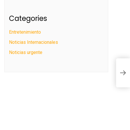
Categories
Entretenimiento
Noticias Internacionales
Noticias urgente
M
l
l