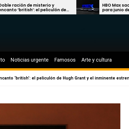
de misterio y
HBO Max saca la artiller
sh’: el peliculón de
para junio de 2026: drag
el inminente estreno
sectas ochenteras y la ú
es 3’ en Netflix
locura de Larry David
to
Noticias urgente
Famosos
Arte y cultura
ncanto ‘british’: el peliculón de Hugh Grant y el inminente estre