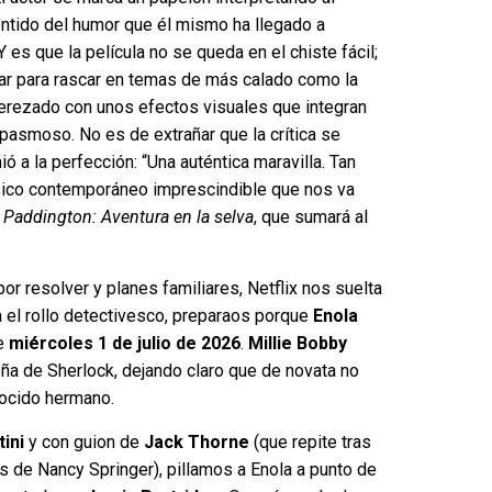
entido del humor que él mismo ha llegado a
 es que la película no se queda en el chiste fácil;
iar para rascar en temas de más calado como la
 aderezado con unos efectos visuales que integran
 pasmoso. No es de extrañar que la crítica se
ó a la perfección: “Una auténtica maravilla. Tan
ásico contemporáneo imprescindible que nos va
,
Paddington: Aventura en la selva
, que sumará al
r resolver y planes familiares, Netflix nos suelta
a el rollo detectivesco, preparaos porque
Enola
te
miércoles 1 de julio de 2026
.
Millie Bobby
ña de Sherlock, dejando claro que de novata no
nocido hermano.
tini
y con guion de
Jack Thorne
(que repite tras
s de Nancy Springer), pillamos a Enola a punto de