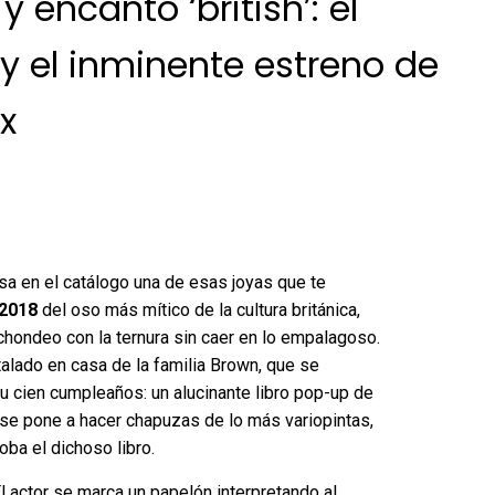
 encanto ‘british’: el
y el inminente estreno de
ix
sa en el catálogo una de esas joyas que te
2018
del oso más mítico de la cultura británica,
hondeo con la ternura sin caer en lo empalagoso.
alado en casa de la familia Brown, que se
su cien cumpleaños: un alucinante libro pop-up de
 se pone a hacer chapuzas de lo más variopintas,
ba el dichoso libro.
l actor se marca un papelón interpretando al