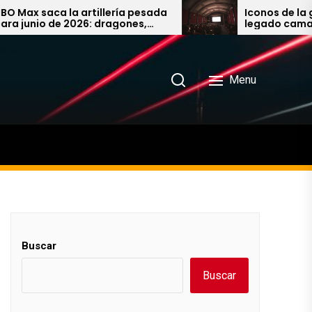
saca la artillería pesada
Iconos de la gran pan
io de 2026: dragones,
legado camaleónico
chenteras y la última
Carrey al imparable 
e Larry David
John Wick
Menu
Buscar
Buscar