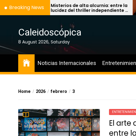
Skip
Misterios de alta alcurnia: entre la
Breaking News
lucidez del thriller independiente y
to
la pereza del algoritmo
the
content
Caleidoscópica
8 August 2026, Saturday
Noticias Internacionales
Entretenimien
Home
2026
febrero
3
ENTRETENIMIE
El arte
entre l