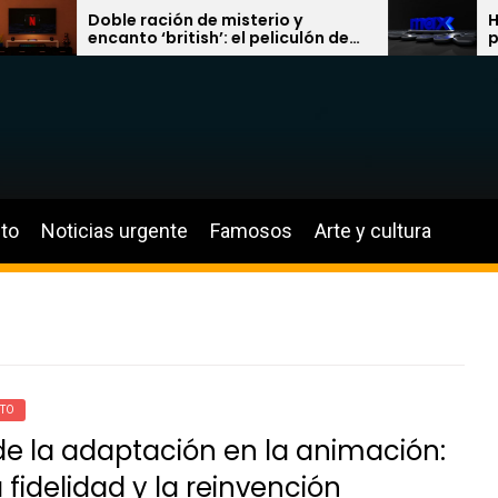
Doble ración de misterio y
HBO Max 
encanto ‘british’: el peliculón de
para jun
Hugh Grant y el inminente estreno
sectas o
de ‘Enola Holmes 3’ en Netflix
locura d
to
Noticias urgente
Famosos
Arte y cultura
NTO
 de la adaptación en la animación:
a fidelidad y la reinvención